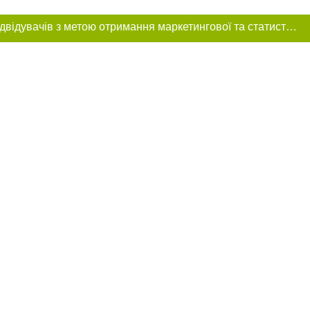
Цей сайт використовує «cookies». Також веб-сайт використовує інтернет-сервіс для збору технічних даних стосовно відвідувачів з метою отримання маркетингової та статистичної інформації. Умови обробки даних відвідувачів сайту див.
ння в тексті
міщення прямого,
 тексті або в
цпроєкт",
реклами.