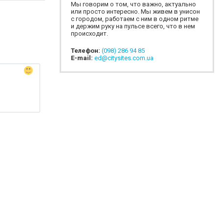
Мы говорим о том, что важно, актуально
или просто интересно. Мы живем в унисон
с городом, работаем с ним в одном ритме
и держим руку на пульсе всего, что в нем
происходит.
Телефон:
(098) 286 94 85
E-mail:
ed@citysites.com.ua