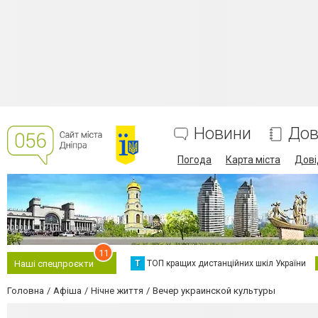
Новини
Дов
Погода
Карта міста
Дові
11
Т
ТОП кращих дистанційних шкіл України
Наші спецпроєкти
Головна
Афіша
Нічне життя
Вечер украинской культуры