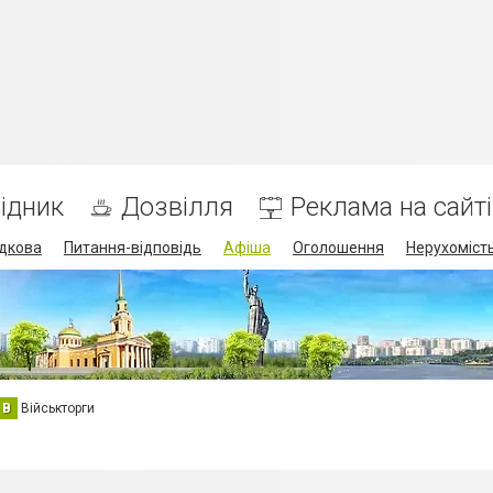
ідник
Дозвілля
Реклама на сайті
дкова
Питання-відповідь
Афіша
Оголошення
Нерухоміст
В
Військторги