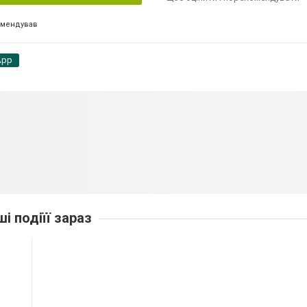
омендував
App
ші подіїї зараз