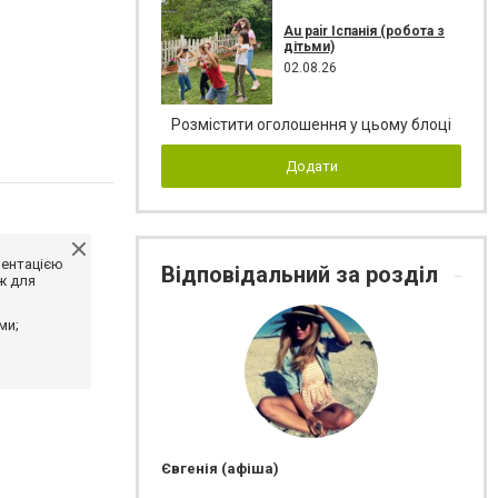
Au pair Іспанія (робота з
дітьми)
02.08.26
Розмістити оголошення у цьому блоці
Додати
ментацією
Відповідальний за розділ
ж для
ми;
Євгенія (афіша)