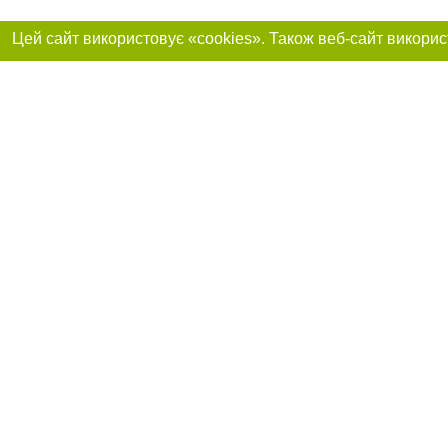
Реклама на сайті
Приєднуйтесь до 
Робота в нашій компанії
Франшиза "CitySites"
Про нас
Контакт
+38 (050) 969-29-16
З питань реклами: +38 (050) 969-29-16. E-mail:
Допускається цит
reklama@056.ua
обов'язкового по
відкритого для по
якості джерела. 
E-mail редакції:
news@056.ua
Матеріали з плаш
"Політичні новини
Політика конфіде