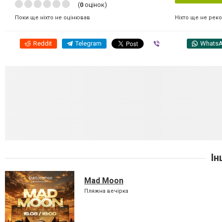
(
0
оцінок)
Ніхто ще не рек
Поки ще ніхто не оцінював
Reddit
Telegram
Viber
Whats
Ін
Mad Moon
Пляжна вечірка