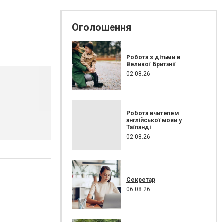
Оголошення
Робота з дітьми в
Великої Британії
02.08.26
Робота вчителем
англійської мови у
Таїланді
02.08.26
Секретар
06.08.26