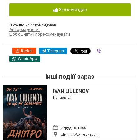
Я рекомендую
Ніхто ще не рекомендував
Авторизуйтесь
,
щоб оцінити і порекомендувати
Reddit
Telegram
Viber
WhatsApp
Інші подіїї зараз
IVAN LIULENOV
Концерты
7 грудня, 18:00
Шинник-Арттериторія