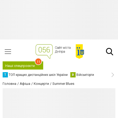
11
Наші спецпроєкти
Т
ТОП кращих дистанційних шкіл України
В
Військторги
Головна
Афіша
Концерти
Summer Blues