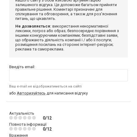
нашого сайту з обов'язковою аргументацією
залишеного відгука. Це допоможе багатьом прийняти
правильне рішення. Коментарі призначені для
спілкування та обговорення, а також для роз'яснення
питань, що цікавлять.
Не дозволяється:
використання ненормативної
лексики, погроз або образ; безпосереднє порівняння з
іншими конкуруючими компаніями; безпідставні заяви,
що ображають діяльність компанії і / або її послуги;
розміщення посилань на сторонні інтернет-ресурси;
реклама та самореклама.
Введіть email:
Ваш e-mail не відображатиметься на сайті
або
Авторизуйтесь
для написання відгуку
Актуальність
0/12
Повнота інформації
0/12
Враження