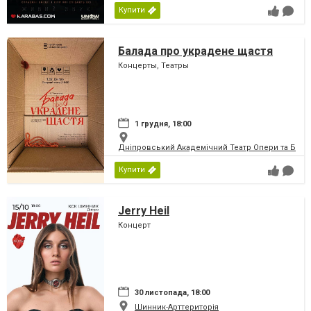
Купити
Балада про украдене щастя
Концерты, Театры
1 грудня, 18:00
Дніпровський Академічний Театр Опери та Бале
Купити
Jerry Heil
Концерт
30 листопада, 18:00
Шинник-Арттериторія