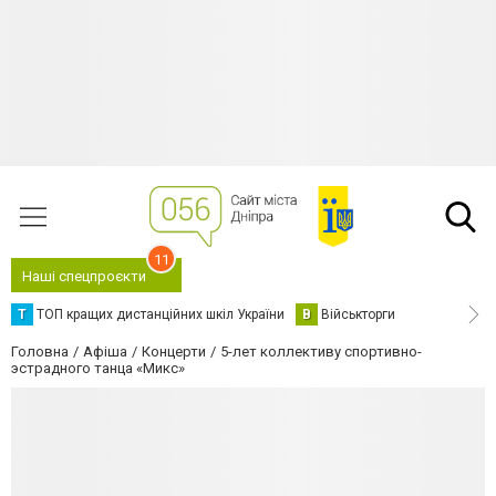
11
Наші спецпроєкти
Т
ТОП кращих дистанційних шкіл України
В
Військторги
Головна
Афіша
Концерти
5-лет коллективу спортивно-
эстрадного танца «Микс»