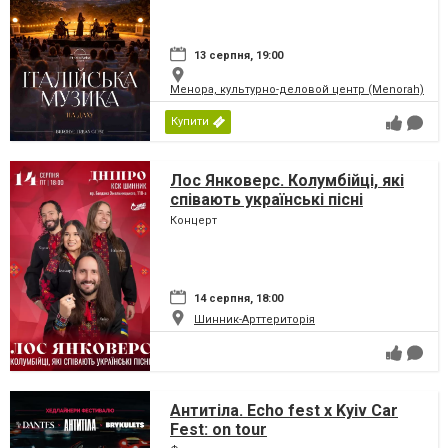
13 серпня, 19:00
Менора, культурно-деловой центр (Menorah)
Купити
Лос Янковерс. Колумбійці, які
співають українські пісні
Концерт
14 серпня, 18:00
Шинник-Арттериторія
Антитіла. Echo fest х Kyiv Car
Fest: on tour