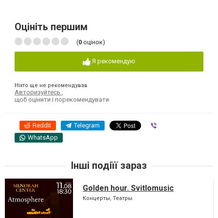
Оцініть першим
(
0
оцінок)
Я рекомендую
Ніхто ще не рекомендував
Авторизуйтесь
,
щоб оцінити і порекомендувати
Reddit
Telegram
Viber
WhatsApp
Інші подіїї зараз
Golden hour. Svitlomusic
Концерты, Театры