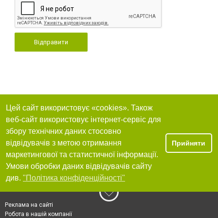
Відправити
Цей сайт використовує «cookies». Також
веб-сайт використовує інтернет-сервіс для
збору технічних даних стосовно
відвідувачів з метою отримання
Прийняти
маркетингової та статистичної інформації.
Умови обробки даних відвідувачів сайту
див.
"Політика конфіденційності"
Реклама на сайті
Робота в нашій компанії