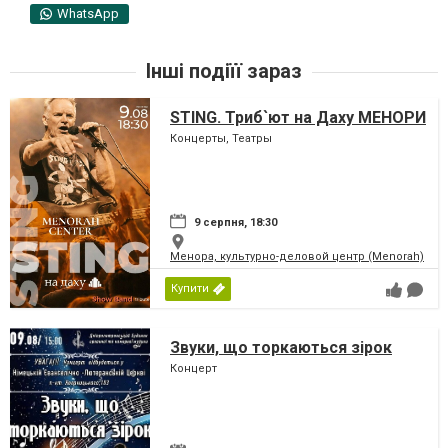
WhatsApp
Інші подіїї зараз
STING. Триб`ют на Даху МЕНОРИ
Концерты, Театры
9 серпня, 18:30
Менора, культурно-деловой центр (Menorah)
Купити
Звуки, що торкаються зірок
Концерт