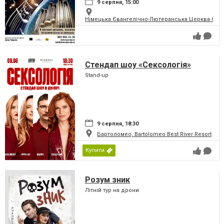
9 серпня, 15:00
Німецька Євангелічно-Лютеранська Церква Святої
Стендап шоу «Сексологія»
Stand-up
9 серпня, 18:30
Бартоломео, Bartolomeo Best River Resort
Купити
Розум зник
Літній тур на дрони