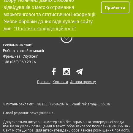
збору технічних даних стосовно
відвідувачів з метою отримання
Прийняти
маркетингової та статистичної інформації.
Умови обробки даних відвідувачів сайту
див.
"Політика конфіденційності"
Реклама на сайті
Робота в нашій компанії
Франшиза "CitySites"
+38 (050) 969-29-16
Про нас
Контакти
Автори проєкту
З питань реклами: +38 (050) 969-29-16. E-mail:
reklama@056.ua
E-mail редакції:
news@056.ua
Допускається цитування матеріалів без отримання попередньої згоди
056.ua за умови розміщення в тексті обов'язкового посилання на 056.ua -
Сайт міста Дніпра. Для інтернет-видань обов'язкове розміщення прямого,