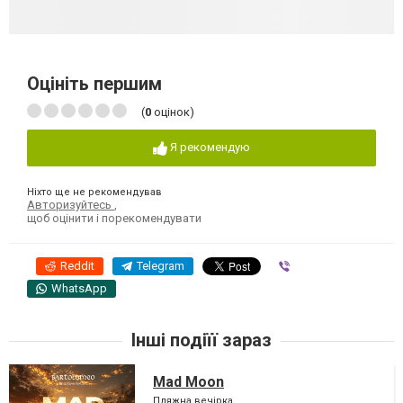
Оцініть першим
(
0
оцінок)
Я рекомендую
Ніхто ще не рекомендував
Авторизуйтесь
,
щоб оцінити і порекомендувати
Reddit
Telegram
Viber
WhatsApp
Інші подіїї зараз
Mad Moon
Пляжна вечірка