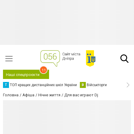
11
Наші спецпроєкти
Т
ТОП кращих дистанційних шкіл України
В
Військторги
Головна
Афіша
Нічне життя
Для вас играют Dj