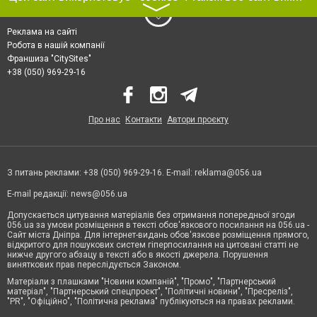
〉
Реклама на сайті
Робота в нашій компанії
Франшиза "CitySites"
+38 (050) 969-29-16
Про нас
Контакти
Автори проєкту
З питань реклами: +38 (050) 969-29-16. E-mail:
reklama@056.ua
E-mail редакції:
news@056.ua
Допускається цитування матеріалів без отримання попередньої згоди
056.ua за умови розміщення в тексті обов'язкового посилання на 056.ua -
Сайт міста Дніпра. Для інтернет-видань обов'язкове розміщення прямого,
відкритого для пошукових систем гіперпосилання на цитовані статті не
нижче другого абзацу в тексті або в якості джерела. Порушення
виняткових прав переслідується Законом.
Матеріали з плашками "Новини компаній", "Промо", "Партнерський
матеріал", "Партнерський спецпроєкт", "Політичні новини", "Пресреліз",
"PR", "Офіційно", "Політична реклама" публікуються на правах реклами.