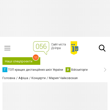
11
Наші спецпроєкти
Т
ТОП кращих дистанційних шкіл України
В
Військторги
Головна
Афіша
Концерти
Мария Чайковская