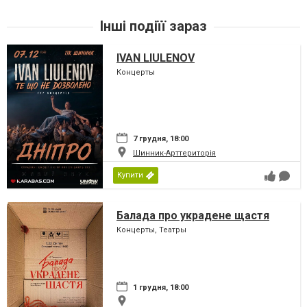
Інші подіїї зараз
IVAN LIULENOV
Концерты
7 грудня, 18:00
Шинник-Арттериторія
Купити
Балада про украдене щастя
Концерты, Театры
1 грудня, 18:00