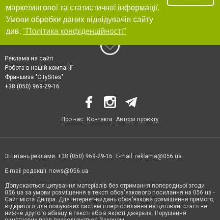
маркетингової та статистичної інформації.
Умови обробки даних відвідувачів сайту
див.
"Політика конфіденційності"
Реклама на сайті
Робота в нашій компанії
Франшиза "CitySites"
+38 (050) 969-29-16
Про нас
Контакти
Автори проєкту
З питань реклами: +38 (050) 969-29-16. E-mail:
reklama@056.ua
E-mail редакції:
news@056.ua
Допускається цитування матеріалів без отримання попередньої згоди
056.ua за умови розміщення в тексті обов'язкового посилання на 056.ua -
Сайт міста Дніпра. Для інтернет-видань обов'язкове розміщення прямого,
відкритого для пошукових систем гіперпосилання на цитовані статті не
нижче другого абзацу в тексті або в якості джерела. Порушення