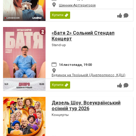
Шинник-Арттериторія
Купити
«Батя 2» Сольний Стендап
Концерт
Stand-up
14 листопада, 19:00
Будинок на Троїцькій (Днепропресс, КДЦ)
Купити
Дизель Шоу. Всеукраїнський
осінній тур 2026
Концерты