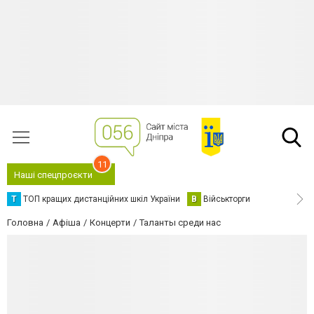
11
Наші спецпроєкти
Т
ТОП кращих дистанційних шкіл України
В
Військторги
Головна
Афіша
Концерти
Таланты среди нас