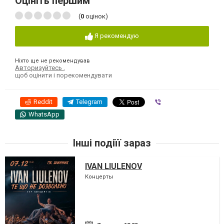
Оцініть першим
(
0
оцінок)
Я рекомендую
Ніхто ще не рекомендував
Авторизуйтесь
,
щоб оцінити і порекомендувати
Reddit
Telegram
Viber
WhatsApp
Інші подіїї зараз
IVAN LIULENOV
Концерты