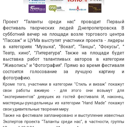
Проект "Таланты среди нас" проводит Первый
фестиваль творческих людей Днепропетровска. В
субботний вечер на площади возле торгового центра
"Пассаж" и ЦУМа выступят участники проекта - лидеры
в категориях "Музыка", "Вокал", "Танцы", "Фокусы", "
Театр, кино", "Литература". Также на площади будет
выставка работ талантливых авторов в категории
"Живопись" и "Фотография". Прямо во время фестиваля
состоится голосование за лучшую картину и
фотографию.
Кроме того, участники в категории "Стиль и визаж" покажут
свои работы вживую - для этого они возьмут для
"экспериментов" девушек из гостей фестиваля. И, наконец,
мастерицы-рукодельницы из категории "Hand Made" покажут
свои удивительные творения миру.
Также на фестивале запланировано и выступление известных
Экспертов проекта "Таланты среди нас", в частности, группы