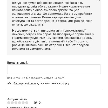
Відгук - це думка або оцінка людей, які бажають
передати досвід або враження іншим користувачам
нашого сайту з обов'язковою аргументацією
залишеного відгука. Це допоможе багатьом прийняти
правильне рішення. Коментарі призначені для
спілкування та обговорення, а також для роз'яснення
питань, що цікавлять.
Не дозволяється:
використання ненормативної
лексики, погроз або образ; безпосереднє порівняння з
іншими конкуруючими компаніями; безпідставні заяви,
що ображають діяльність компанії і / або її послуги;
розміщення посилань на сторонні інтернет-ресурси;
реклама та самореклама.
Введіть email:
Ваш e-mail не відображатиметься на сайті
або
Авторизуйтесь
для написання відгуку
Актуальність
0/12
Повнота інформації