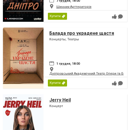
7 грудня, 18:00
Шинник-Арттериторія
Купити
Балада про украдене щастя
Концерты, Театры
1 грудня, 18:00
Дніпровський Академічний Театр Опери та Бале
Купити
Jerry Heil
Концерт