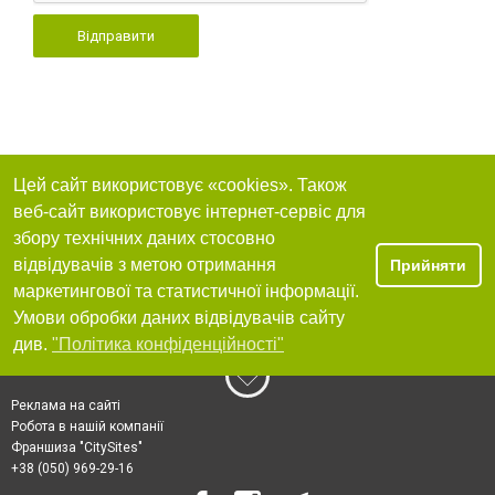
Відправити
Цей сайт використовує «cookies». Також
веб-сайт використовує інтернет-сервіс для
збору технічних даних стосовно
відвідувачів з метою отримання
Прийняти
маркетингової та статистичної інформації.
Умови обробки даних відвідувачів сайту
див.
"Політика конфіденційності"
Реклама на сайті
Робота в нашій компанії
Франшиза "CitySites"
+38 (050) 969-29-16