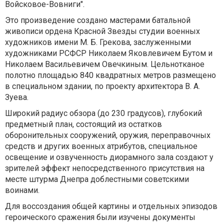
Войсковое-Вовниги".
Это произведение создано мастерами батальной
живописи ордена Красной Звезды студии военных
художников имени М. Б. Грекова, заслуженными
художниками РСФСР Николаем Яковлевичем Бутом и
Николаем Васильевичем Овечкиным. Цельнотканое
полотно площадью 840 квадратных метров размещено
в специальном здании, по проекту архитектора В. А.
Зуева.
Широкий радиус обзора (до 230 градусов), глубокий
предметный план, состоящий из остатков
оборонительных сооружений, оружия, переправочных
средств и других военных атрибутов, специальное
освещение и озвученность диорамного зала создают у
зрителей эффект непосредственного присутствия на
месте штурма Днепра доблестными советскими
воинами.
Для воссоздания общей картины и отдельных эпизодов
героического сражения были изучены документы