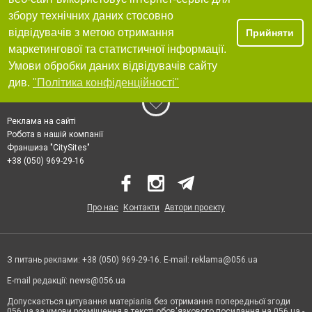
збору технічних даних стосовно
відвідувачів з метою отримання
Прийняти
маркетингової та статистичної інформації.
Умови обробки даних відвідувачів сайту
див.
"Політика конфіденційності"
Реклама на сайті
Робота в нашій компанії
Франшиза "CitySites"
+38 (050) 969-29-16
Про нас
Контакти
Автори проєкту
З питань реклами: +38 (050) 969-29-16. E-mail:
reklama@056.ua
E-mail редакції:
news@056.ua
Допускається цитування матеріалів без отримання попередньої згоди
056.ua за умови розміщення в тексті обов'язкового посилання на 056.ua -