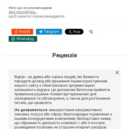
Ніхто ще не рекомендував
Авторизуйтесь
,
щоб оцінити і порекомендувати
Reddit
Telegram
Viber
WhatsApp
Рецензія
Відгук - це думка або оцінка людей, які бажають
передати досвід або враження іншим користувачам
нашого сайту з обов'язковою аргументацією
залишеного відгука. Це допоможе багатьом прийняти
правильне рішення. Коментарі призначені для
спілкування та обговорення, а також для роз'яснення
питань, що цікавлять.
Не дозволяється:
використання ненормативної
лексики, погроз або образ; безпосереднє порівняння з
іншими конкуруючими компаніями; безпідставні заяви,
що ображають діяльність компанії і / або її послуги;
розміщення посилань на сторонні інтернет-ресурси;