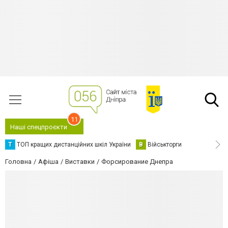
11
Наші спецпроєкти
Т
ТОП кращих дистанційних шкіл України
В
Військторги
Головна
Афіша
Виставки
Форсирование Днепра