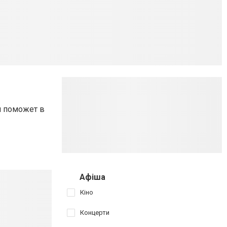
и поможет в
Афіша
Кіно
Концерти