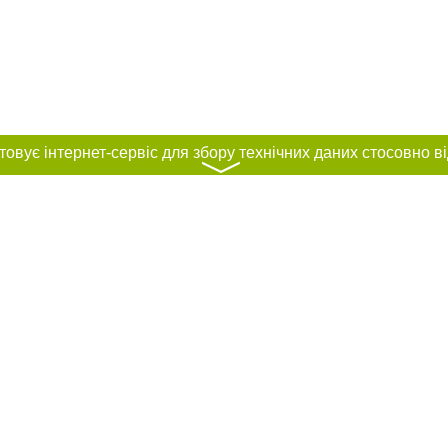
〉
нас :
и
Автори проєкту
ування матеріалів без отримання попередньої згоди 056.ua за умови розміще