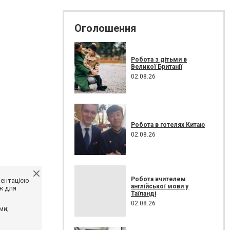
Оголошення
Робота з дітьми в
Великої Британії
02.08.26
Робота в готелях Китаю
02.08.26
Робота вчителем
ментацією
англійської мови у
ж для
Таїланді
02.08.26
ми;