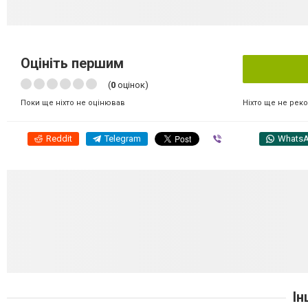
Оцініть першим
(
0
оцінок)
Ніхто ще не рек
Поки ще ніхто не оцінював
Reddit
Telegram
Viber
Whats
Ін