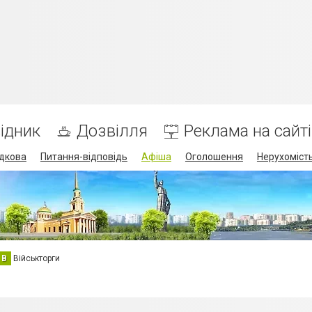
ідник
Дозвілля
Реклама на сайті
дкова
Питання-відповідь
Афіша
Оголошення
Нерухоміст
В
Військторги