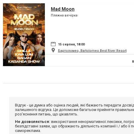
Mad Moon
Пляжна вечірка
15 серпня, 18:00
Бартоломео, Bartolomeo Best River Resort
Відгук - це думка або оцінка людей, які бажають передати дос
залишеного відгука. Це допоможе багатьом прийняти правильне 
роз'яснення питань, що цікавлять.
Не дозволяється:
використання ненормативної лексики, погро
безпідставні заяви, що ображають діяльність компанії і / або її
самореклама.