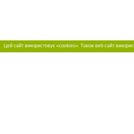
Реклама на сайті
Приєднуйтесь до 
Робота в нашій компанії
Франшиза "CitySites"
Про нас
Контакт
+38 (050) 969-29-16
З питань реклами: +38 (050) 969-29-16. E-mail:
Допускається цит