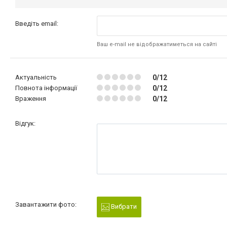
Введіть email:
Ваш e-mail не відображатиметься на сайті
Актуальність
0/12
Повнота інформації
0/12
Враження
0/12
Відгук:
Завантажити фото:
Вибрати