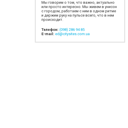
Мы говорим о том, что важно, актуально
или просто интересно. Мы живем в унисон
с городом, работаем с ним в одном ритме
и держим руку на пульсе всего, что в нем
происходит.
Телефон:
(098) 286 94 85
E-mail:
ed@citysites.com.ua