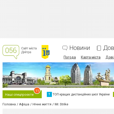
Новини
Дов
Погода
Карта міста
Дові
11
Т
ТОП кращих дистанційних шкіл України
Наші спецпроєкти
Головна
Афіша
Нічне життя
Mr. Strike