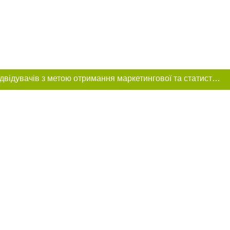
Цей сайт використовує «cookies». Також веб-сайт використовує інтернет-сервіс для збору технічних даних стосовно відвідувачів з метою отримання маркетингової та статистичної інформації. Умови обробки даних відвідувачів сайту див.
ння в тексті