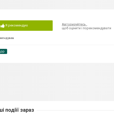
Авторизуйтесь
,
Я рекомендую
щоб оцінити і порекомендувати
омендував
App
ші подіїї зараз