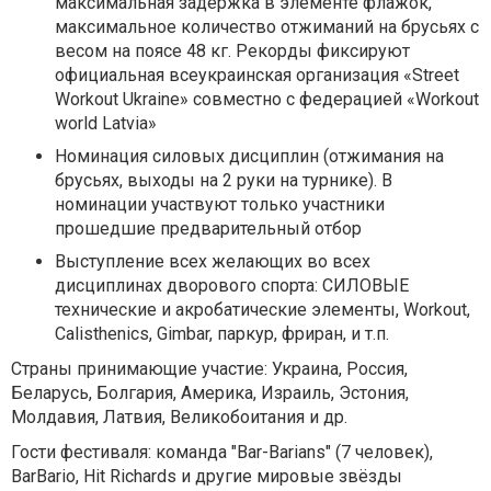
максимальная задержка в элементе флажок,
максимальное количество отжиманий на брусьях с
весом на поясе 48 кг. Рекорды фиксируют
официальная всеукраинская организация «Street
Workout Ukraine» совместно с федерацией «Workout
world Latvia»
Номинация силовых дисциплин (отжимания на
брусьях, выходы на 2 руки на турнике). В
номинации участвуют только участники
прошедшие предварительный отбор
Выступление всех желающих во всех
дисциплинах дворового спорта: СИЛОВЫЕ
технические и акробатические элементы, Workout,
Calisthenics, Gimbar, паркур, фриран, и т.п.
Страны принимающие участие: Украина, Россия,
Беларусь, Болгария, Америка, Израиль, Эстония,
Молдавия, Латвия, Великобоитания и др.
Гости фестиваля: команда "Bar-Barians" (7 человек),
BarBario, Hit Richards и другие мировые звёзды