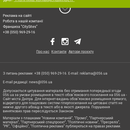
Реклама на сайті
Робота в нашій компанії
Франшиза "CitySites"
+38 (050) 969-29-16
Про нас
Контакти
Автори проєкту
З питань реклами: +38 (050) 969-29-16. E-mail:
reklama@056.ua
E-mail редакції:
news@056.ua
Допускається цитування матеріалів без отримання попередньої згоди
056.ua за умови розміщення в тексті обов'язкового посилання на 056.ua -
Сайт міста Дніпра. Для інтернет-видань обов'язкове розміщення прямого,
відкритого для пошукових систем гіперпосилання на цитовані статті не
нижче другого абзацу в тексті або в якості джерела. Порушення
виняткових прав переслідується Законом.
Матеріали з плашками "Новини компаній", "Промо", "Партнерський
матеріал", "Партнерський спецпроєкт", "Політичні новини", "Пресреліз",
"PR", "Офіційно", "Політична реклама" публікуються на правах реклами.