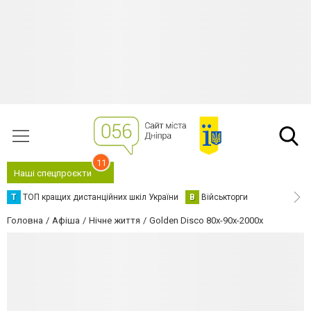
11
Наші спецпроєкти
Т
ТОП кращих дистанційних шкіл України
В
Військторги
Головна
Афіша
Нічне життя
Golden Disco 80x-90x-2000х