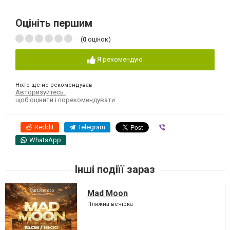
Оцініть першим
(
0
оцінок)
Я рекомендую
Ніхто ще не рекомендував
Авторизуйтесь
,
щоб оцінити і порекомендувати
Reddit
Telegram
Viber
WhatsApp
Інші подіїї зараз
Mad Moon
Пляжна вечірка