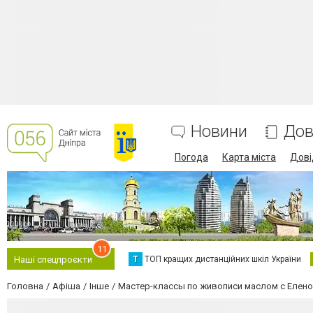
Новини
Дов
Погода
Карта міста
Дові
11
Т
ТОП кращих дистанційних шкіл України
Наші спецпроєкти
Головна
Афіша
Інше
Мастер-классы по живописи маслом с Елено