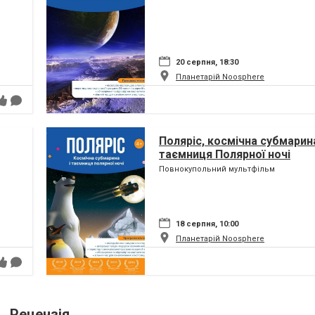
20 серпня, 18:30
Планетарій Noosphere
Поляріс, космічна субмарина
таємниця Полярної ночі
Повнокупольний мультфільм
18 серпня, 10:00
Планетарій Noosphere
Рецензія