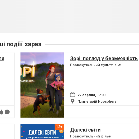
ші подіїї зараз
тя
Зорі: погляд у безмежність
Повнокупольний мультфільм
22 серпня, 17:00
Планетарій Noosphere
Далекі світи
Повнокупольний фільм