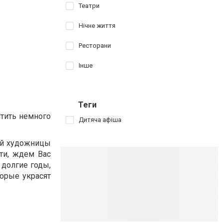
Театри
Нічне життя
Ресторани
Інше
Теги
ятить немного
Дитяча афіша
ой художницы
ти, ждем Вас
 долгие годы,
орые украсят