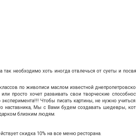
а так необходимо хоть иногда отвлечься от суеты и посв
классов по живописи маслом известной днепропетровск
или просто хочет развивать свои творческие способнос
 эксперимента!!! Чтобы писать картины, не нужно учиться
го наставника, Мы с Вами будем создавать шедевры, кот
одарком близким людям.
ействует скидка 10% на все меню ресторана.