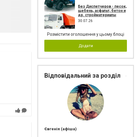
Без Диспетчеров - песок,
щебень, асфальт, бетон и
др. стройматериалы
30.07.26
Розмістити оголошення у цьому блоці
Додати
Відповідальний за розділ
Євгенія (афіша)