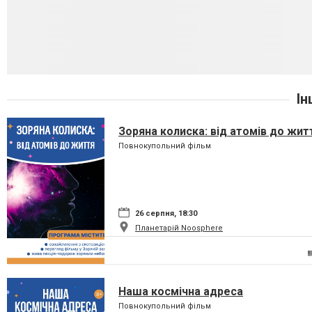
Ін
Зоряна колиска: від атомів до жит
Повнокупольний фільм
26 серпня, 18:30
Планетарій Noosphere
Наша космічна адреса
Повнокупольний фільм