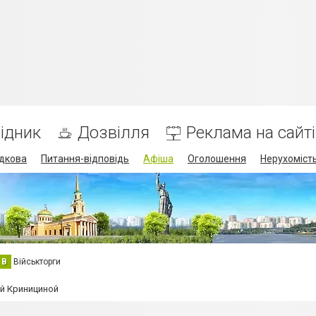
ідник
Дозвілля
Реклама на сайті
дкова
Питання-відповідь
Афіша
Оголошення
Нерухоміст
В
Військторги
й Кринициной