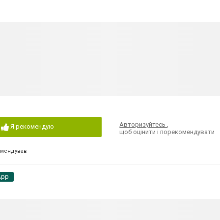
Авторизуйтесь
,
Я рекомендую
щоб оцінити і порекомендувати
омендував
App