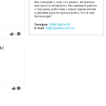
Мы говорим о том, что важно, актуально
или просто интересно. Мы живем в унисон
с городом, работаем с ним в одном ритме
и держим руку на пульсе всего, что в нем
происходит.
Телефон:
(098) 286 94 85
E-mail:
ed@citysites.com.ua
1
 і