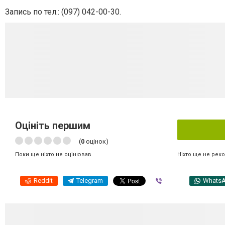
Запись по тел.: (097) 042-00-30.
Оцініть першим
(
0
оцінок)
Ніхто ще не рек
Поки ще ніхто не оцінював
Reddit
Telegram
Viber
Whats