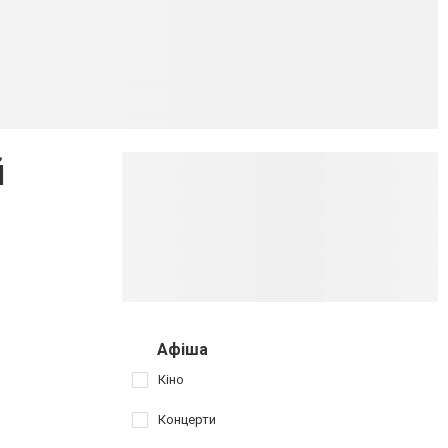
й
Афіша
Кіно
Концерти