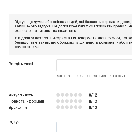
Відгук - це думка або оцінка людей, які бажають передати дос
залишеного відгука. Це допоможе багатьом прийняти правильне 
роз'яснення питань, що цікавлять.
Не дозволяється:
використання ненормативної лексики, погро
безпідставні заяви, що ображають діяльність компанії і / або її
самореклама.
Введіть email:
Ваш e-mail не відображатиметься на сайті
Актуальність
0/12
Повнота інформації
0/12
Враження
0/12
Відгук: