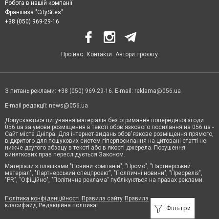
Робота в нашій компанії
Франшиза "CitySites"
+38 (050) 969-29-16
Про нас
Контакти
Автори проєкту
З питань реклами: +38 (050) 969-29-16. E-mail:
reklama@056.ua
E-mail редакції:
news@056.ua
Допускається цитування матеріалів без отримання попередньої згоди
056.ua за умови розміщення в тексті обов'язкового посилання на 056.ua -
Сайт міста Дніпра. Для інтернет-видань обов'язкове розміщення прямого,
відкритого для пошукових систем гіперпосилання на цитовані статті не
нижче другого абзацу в тексті або в якості джерела. Порушення
виняткових прав переслідується Законом.
Матеріали з плашками "Новини компаній", "Промо", "Партнерський
матеріал", "Партнерський спецпроєкт", "Політичні новини", "Пресреліз",
"PR", "Офіційно", "Політична реклама" публікуються на правах реклами.
Політика конфіденційності
Правила сайту
Правила
класифайд
Редакційна політика
Фільтри