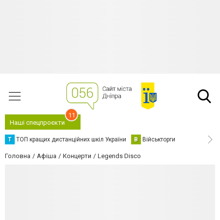
11
Наші спецпроєкти
Т
ТОП кращих дистанційних шкіл України
В
Військторги
Головна
Афіша
Концерти
Legends Disco