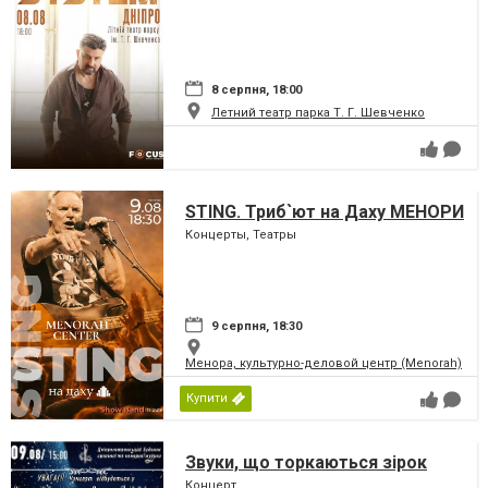
8 серпня, 18:00
Летний театр парка Т. Г. Шевченко
STING. Триб`ют на Даху МЕНОРИ
Концерты, Театры
9 серпня, 18:30
Менора, культурно-деловой центр (Menorah)
Купити
Звуки, що торкаються зірок
Концерт