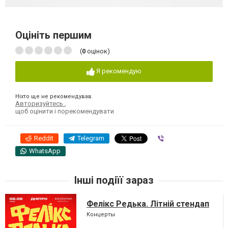
Оцініть першим
(
0
оцінок)
Я рекомендую
Ніхто ще не рекомендував
Авторизуйтесь
,
щоб оцінити і порекомендувати
Reddit
Telegram
Viber
WhatsApp
Інші подіїї зараз
Фелікс Редька. Літній стендап
Концерты