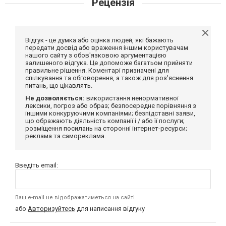
Рецензія
Відгук - це думка або оцінка людей, які бажають
передати досвід або враження іншим користувачам
нашого сайту з обов'язковою аргументацією
залишеного відгука. Це допоможе багатьом прийняти
правильне рішення. Коментарі призначені для
спілкування та обговорення, а також для роз'яснення
питань, що цікавлять.
Не дозволяється:
використання ненормативної
лексики, погроз або образ; безпосереднє порівняння з
іншими конкуруючими компаніями; безпідставні заяви,
що ображають діяльність компанії і / або її послуги;
розміщення посилань на сторонні інтернет-ресурси;
реклама та самореклама.
Введіть email:
Ваш e-mail не відображатиметься на сайті
або
Авторизуйтесь
для написання відгуку