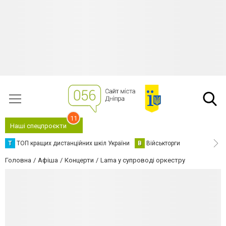
11
Наші спецпроєкти
Т
ТОП кращих дистанційних шкіл України
В
Військторги
Головна
Афіша
Концерти
Lama у супроводі оркестру