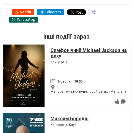
Reddit
Telegram
Viber
WhatsApp
Інші подіїї зараз
Симфонічний Michael Jackson на
даху
Концерты
6 серпня, 18:00
Менора, культурно-деловой центр (Menorah)
Максим Бородін
Концерты, Клубы