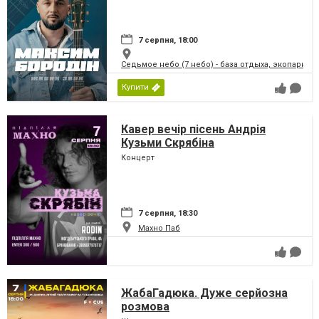
7 серпня, 18:00
Седьмое небо (7 небо) - база отдыха, экопарк
Купити
Кавер вечір пісень Андрія
Кузьми Скрябіна
Концерт
7 серпня, 18:30
Махно Паб
ЖабаГадюка. Дуже серйозна
розмова