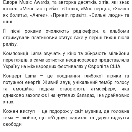
Europe Music Awards, та авторка десятків хітів, які знає
кожен: «Мені так треба», «Літак», «Моє серце», «Знаєш
як болить», «Ангел», «Привіт, привіт», «Сильні люди» та
інші.
Її пісні роками очолюють радіоефіри, а альбоми
отримували платиновий статус вже у перші тижні після
релізу.
Композиції Lama звучать у кіно та збирають мільйони
переглядів, а сама артистка неодноразово представляла
Україну на міжнародних фестивалях у Європі та США.
Концерт Lama — це поєднання глибокої лірики та
потужної енергії. Живий звук, унікальний тембр голосу
та емоційна подача створюють атмосферу, яка
однаково захоплює і на чуттєвих баладах, і на драйвових
хітах.
Кожен виступ — це подорож у світ музики, де головна
тема — любов, що об’єднує, надихає та дарує відчуття
свободи.