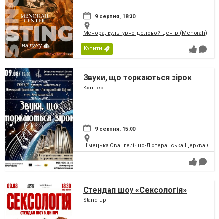
9 серпня, 18:30
Менора, культурно-деловой центр (Menorah)
Купити
Звуки, що торкаються зірок
Концерт
9 серпня, 15:00
Німецька Євангелічно-Лютеранська Церква Святої
Стендап шоу «Сексологія»
Stand-up