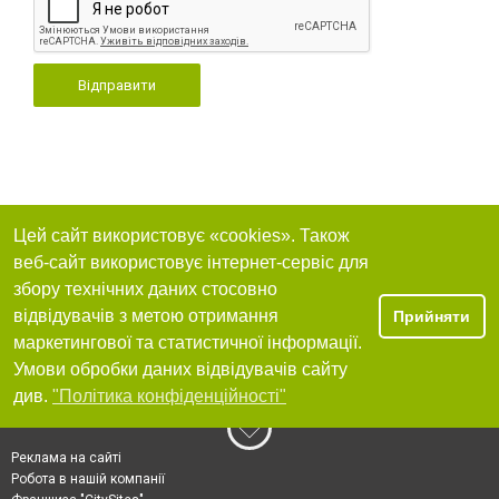
Відправити
Цей сайт використовує «cookies». Також
веб-сайт використовує інтернет-сервіс для
збору технічних даних стосовно
відвідувачів з метою отримання
Прийняти
маркетингової та статистичної інформації.
Умови обробки даних відвідувачів сайту
див.
"Політика конфіденційності"
Реклама на сайті
Робота в нашій компанії