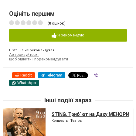
Оцініть першим
(
0
оцінок)
Я рекомендую
Ніхто ще не рекомендував
Авторизуйтесь
,
щоб оцінити і порекомендувати
Reddit
Telegram
Viber
WhatsApp
Інші подіїї зараз
STING. Триб`ют на Даху МЕНОРИ
Концерты, Театры