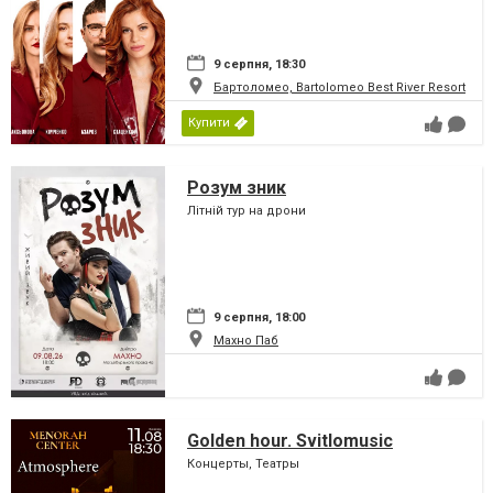
9 серпня, 18:30
Бартоломео, Bartolomeo Best River Resort
Купити
Розум зник
Літній тур на дрони
9 серпня, 18:00
Махно Паб
Golden hour. Svitlomusic
Концерты, Театры