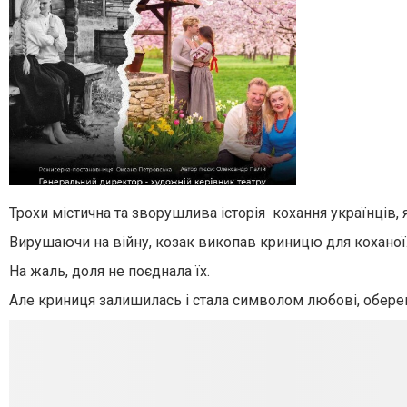
Трохи містична та зворушлива історія кохання українців,
Вирушаючи на війну, козак викопав криницю для коханої
На жаль, доля не поєднала їх.
Але криниця залишилась і стала символом любові, оберего