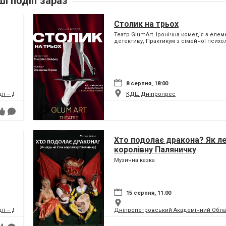
ші подіїї зараз
Столик на трьох
Театр GlumArt. Іронічна комедія з еле
детективу, Практикум з сімейної психол
8 серпня, 18:00
дії – ДРАМіКОМ
КДЦ Дніпропрес
Хто подолає дракона? Як ле
королівну Паляничку
Музична казка
15 серпня, 11:00
дії – ДРАМіКОМ
Дніпропетровський Академічний Обла