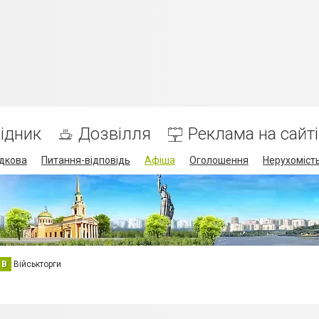
ідник
Дозвілля
Реклама на сайті
дкова
Питання-відповідь
Афіша
Оголошення
Нерухоміст
В
Військторги