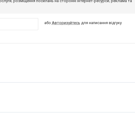
 послуги; розміщення посилань на сторонні інтернет-ресурси; реклама та
або
Авторизуйтесь
для написання відгуку