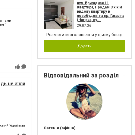
вул. Бригадная 11
Квартира, Продам 3 х кім
видову квартиру в
новобудові на пр. Гагаріна
(Нагірка, ву...
ментами
огії
29.07.26
Розмістити оголошення у цьому блоці
Додати
Відповідальний за розділ
дь не з’їли
сний Український Молодіжний Театр
Євгенія (афіша)