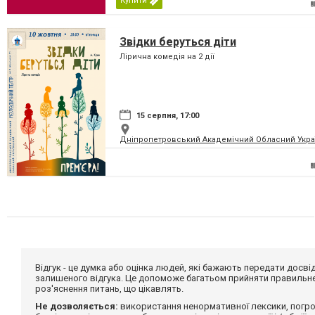
Купити
Звідки беруться діти
Лірична комедія на 2 дії
15 серпня, 17:00
Дніпропетровський Академічний Обласний Укра
Відгук - це думка або оцінка людей, які бажають передати дос
залишеного відгука. Це допоможе багатьом прийняти правильне 
роз'яснення питань, що цікавлять.
Не дозволяється:
використання ненормативної лексики, погро