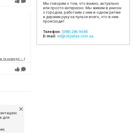
Мы говорим о том, что важно, актуально
или просто интересно. Мы живем в унисон
с городом, работаем с ним в одном ритме
и держим руку на пульсе всего, что в нем
происходит.
Телефон:
(098) 286 94 85
E-mail:
ed@citysites.com.ua
и та комедії – ДРАМіКОМ
ментацією
ж для
ми;