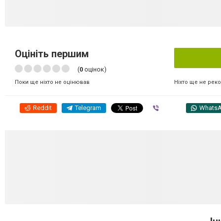
Оцініть першим
(
0
оцінок)
Ніхто ще не рек
Поки ще ніхто не оцінював
Reddit
Telegram
Viber
Whats