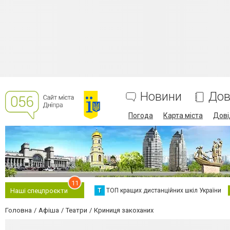
Новини
Дов
Погода
Карта міста
Дові
11
Т
ТОП кращих дистанційних шкіл України
Наші спецпроєкти
Головна
Афіша
Театри
Криниця закоханих