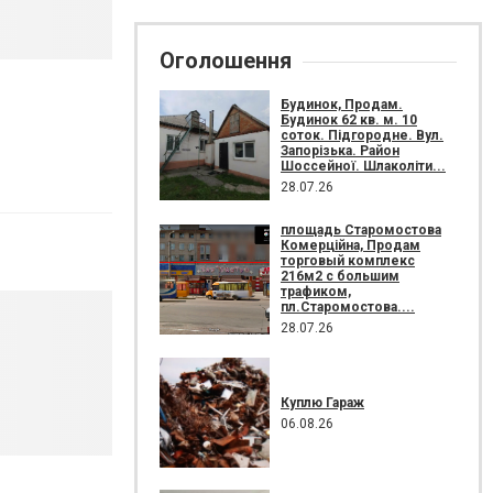
Оголошення
Будинок, Продам.
Будинок 62 кв. м. 10
соток. Підгородне. Вул.
Запорізька. Район
Шоссейної. Шлаколіти...
28.07.26
площадь Старомостова
Комерційна, Продам
торговый комплекс
216м2 с большим
трафиком,
пл.Старомостова....
28.07.26
Куплю Гараж
06.08.26