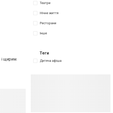
Театри
Нічне життя
Ресторани
Інше
Теги
 і щирим.
Дитяча афіша