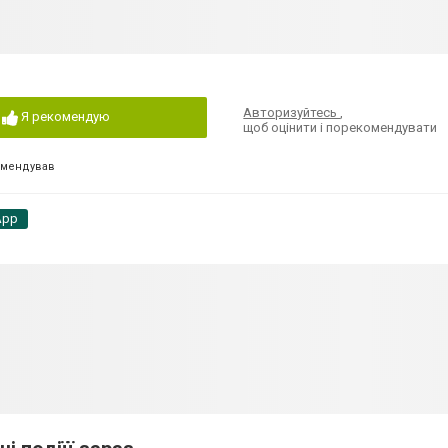
Авторизуйтесь
,
Я рекомендую
щоб оцінити і порекомендувати
омендував
App