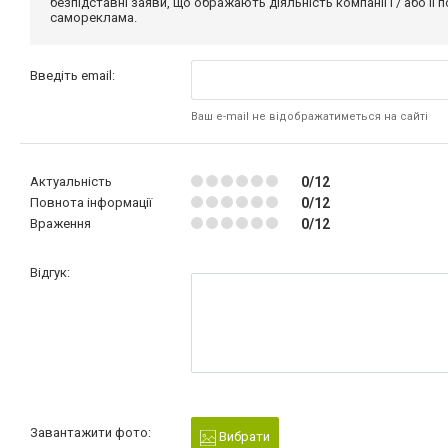
безпідставні заяви, що ображають діяльність компанії і / або її
самореклама.
Введіть email:
Ваш e-mail не відображатиметься на сайті
Актуальність
0/12
Повнота інформації
0/12
Враження
0/12
Відгук:
Завантажити фото:
Вибрати