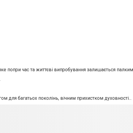
 яке попри час та життєві випробування залишається палким
.
м для багатьох поколінь, вічним прихистком духовності...