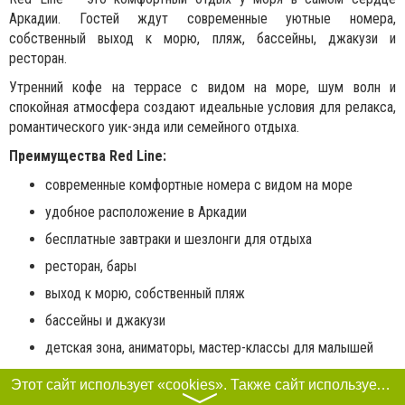
Аркадии. Гостей ждут современные уютные номера,
собственный выход к морю, пляж, бассейны, джакузи и
ресторан.
Утренний кофе на террасе с видом на море, шум волн и
спокойная атмосфера создают идеальные условия для релакса,
романтического уик-энда или семейного отдыха.
Преимущества Red Line:
современные комфортные номера с видом на море
удобное расположение в Аркадии
бесплатные завтраки и шезлонги для отдыха
ресторан, бары
выход к морю, собственный пляж
бассейны и джакузи
детская зона, аниматоры, мастер-классы для малышей
вечеринки и шоу-программы, cover bands
Этот сайт использует «cookies». Также сайт использует интернет-сервис для сбора технических данных касательно посетителей с целью получения маркетинговой и статистической информации. Условия обработки данных посетителей сайта см.
〉
укрытие на территория комплекса