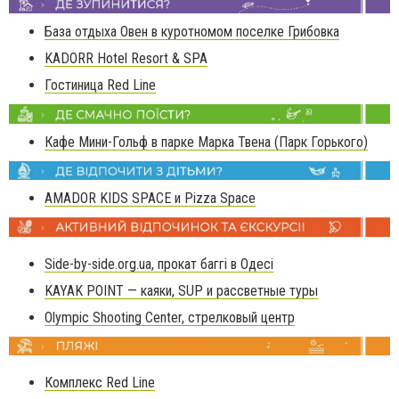
База отдыха Овен в куротномом поселке Грибовка
KADORR Hotel Resort & SPA
Гостиница Red Line
Кафе Мини-Гольф в парке Марка Твена (Парк Горького)
AMADOR KIDS SPACE и Pizza Space
Side-by-side.org.ua, прокат баггі в Одесі
KAYAK POINT — каяки, SUP и рассветные туры
Olympic Shooting Center, стрелковый центр
Комплекс Red Line