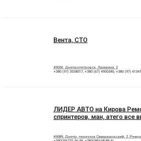
Вента, СТО
49000, Днепропетровск, Лазаряна, 2
+380 (97) 3558017
,
+380 (67) 4900340
,
+380 (97) 4134
ЛИДЕР АВТО на Кирова Рем
спринтеров, ман, атего все 
49089, Днепр, переулок Cамаркандский, 2, Ремо
+380(99)231-26-48
,
+380(98)648-89-41