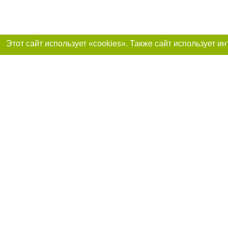
Реклама на сайте
Присоединяйтесь 
Работа в нашей компании
Франшиза "CitySites"
О нас
Контакты
+38 (050) 969-29-16
По вопросам рекламы: +38 (050) 969-29-16. E-mail:
Допускается цит
reklama@056.ua
размещения в тек
размещение прямо
абзаца в тексте 
E-mail редакции:
news@056.ua
Материалы с плаш