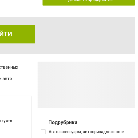
ЙТИ
ственных
м авто
вгусте
Подрубрики
Автоаксессуары, автопринадлежности