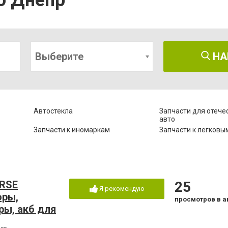
о Днепр
Выберите
НА
Автостекла
Запчасти для отече
авто
Запчасти к иномаркам
Запчасти к легковы
ORSE
25
Я рекомендую
оры,
просмотров в а
ы, акб для