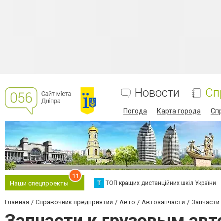
Новости
Сп
Погода
Карта города
Сп
11
Т
ТОП кращих дистанційних шкіл України
Наши спецпроекты
Главная
Справочник предприятий
Авто
Автозапчасти
Запчасти