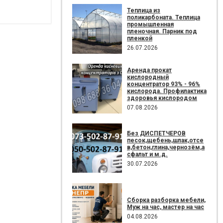
Теплица из
поликарбоната. Теплица
промышленная
пленочная. Парник под
пленкой
26.07.2026
Аренда прокат
кислородный
концентратор 93% - 96%
кислорода. Профилактика
здоровья кислородом
07.08.2026
Без ДИСПЕТЧЕРОВ
песок,щебень,шлак,отсе
в,бетон,глина,чернозём,а
сфальт и м.д.
30.07.2026
Сборка разборка мебели,
Муж на час, мастер на час
04.08.2026