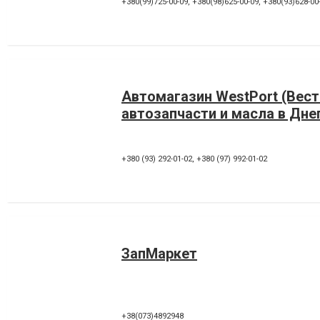
+380(99)725-00-09
,
+380(98)625-00-09
,
+380(93)628-00
Автомагазин WestPort (Вест
автозапчасти и масла в Дне
+380 (93) 292-01-02
,
+380 (97) 992-01-02
ЗапМаркет
+38(073)4892948