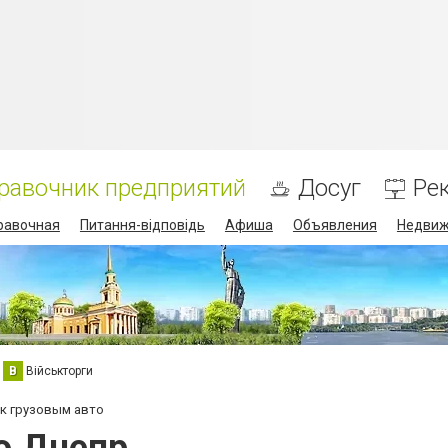
равочник предприятий
Досуг
Ре
равочная
Питання-відповідь
Афиша
Объявления
Недвиж
В
Військторги
 к грузовым авто