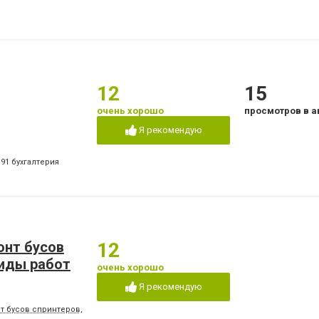
12
15
очень хорошо
просмотров в а
Я рекомендую
191 бухгалтерия
онт бусов
12
виды работ
очень хорошо
Я рекомендую
нт бусов спринтеров, ман, атего, сварка ,электрик,слесарные работы,компьют