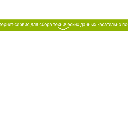
〉
к нам :
Авторы проекта
ирование материалов без получения предварительного согласия 056.ua при 
сте обязательной ссылки на 056.ua - Сайт города Днепра. Для интернет-изд
й, открытой для поисковых систем гиперссылки на цитируемые статьи не н
или в качестве источника. Нарушение исключительных прав преследуется по 
ками "Новости компаний", "Промо", "Партнерский материал", "Партнерский сп