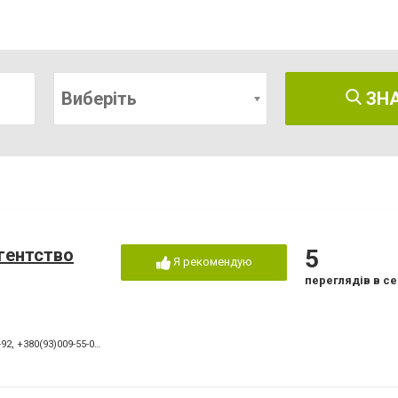
Виберіть
ЗН
агентство
5
Я рекомендую
переглядів в се
-92
,
+380(93)009-55-05
,
+380(56)234-18-52