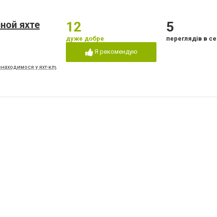
ной яхте
12
5
дуже добре
переглядів в се
Я рекомендую
знаходимося у яхт-клубі "Дніпро", лівий берег. Є можливість забрати на причал