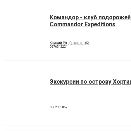
Командор - клуб подорожей
Commandor Expeditions
Кривий Ріг, Гагаріна , 62
0676342224
Экскурсии по острову Хорти
0662985867