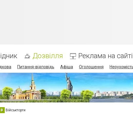
ідник
Дозвілля
Реклама на сайті
дкова
Питання-відповідь
Афіша
Оголошення
Нерухоміст
В
Військторги