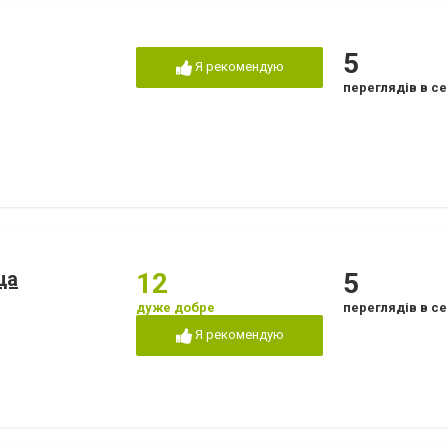
5
Я рекомендую
переглядів в се
ца
12
5
дуже добре
переглядів в се
Я рекомендую