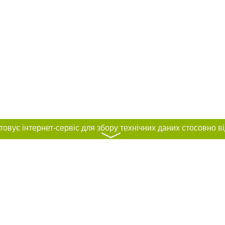
〉
нас :