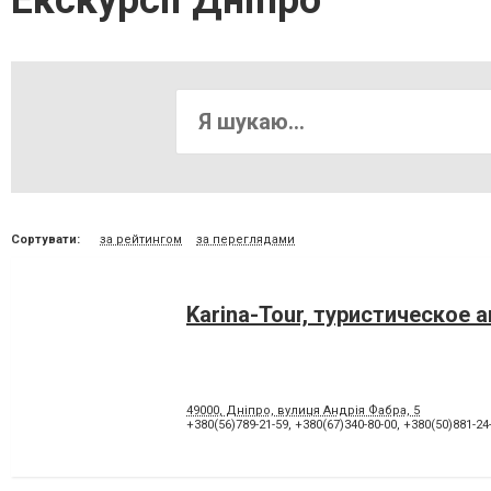
Екскурсії Дніпро
Сортувати:
за рейтингом
за переглядами
Karina-Tour, туристическое 
49000, Дніпро, вулиця Андрія Фабра, 5
+380(56)789-21-59
,
+380(67)340-80-00
,
+380(50)881-24