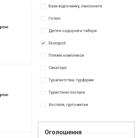
Бази відпочинку, пансіонати
Готелі
рпні
Дитячі оздоровчі табори
Екскурсії
Пляжні комплекси
Санаторії
Турагентства, турфірми
Туристичні послуги
рпні
Хостели, гуртожитки
Оголошення