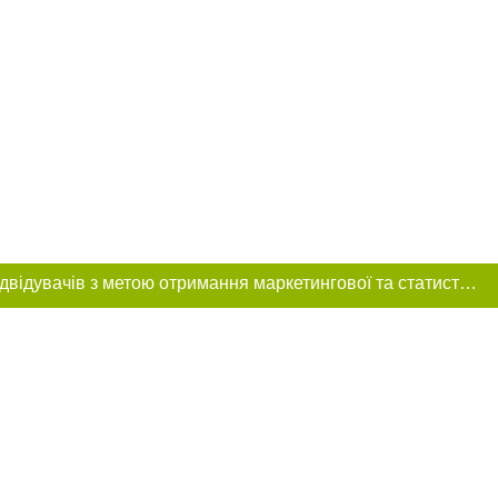
Цей сайт використовує «cookies». Також веб-сайт використовує інтернет-сервіс для збору технічних даних стосовно відвідувачів з метою отримання маркетингової та статистичної інформації. Умови обробки даних відвідувачів сайту див.