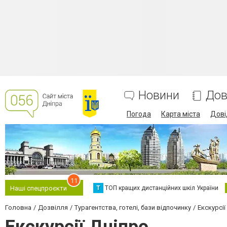
Новини
Дов
Погода
Карта міста
Дові
11
Т
ТОП кращих дистанційних шкіл України
Наші спецпроєкти
Головна
Дозвілля
Турагентства, готелі, бази відпочинку
Екскурсії