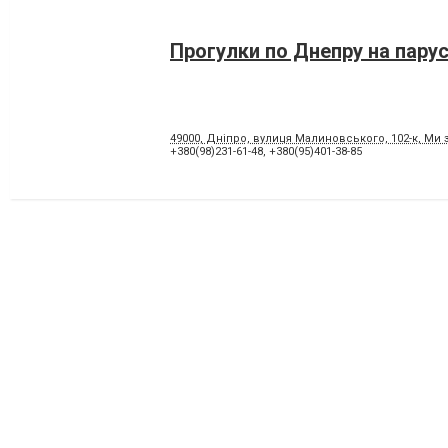
Прогулки по Днепру на парус
49000, Дніпро, вулиця Малиновського, 102-к, Ми 
+380(98)231-61-48
,
+380(95)401-38-85