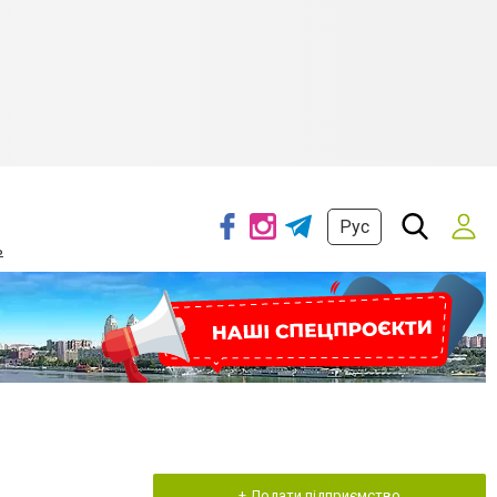
Рус
ь
+ Додати підприємство