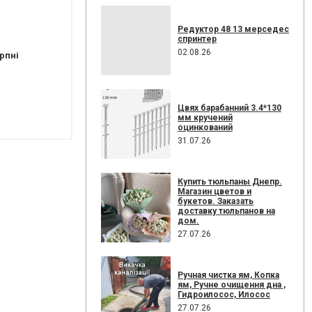
Редуктор 48 13 мерседес
спринтер
02.08.26
рпні
і спорт клубу "Схід" на правому березі та на причалі комплексу "Бартоломео". 
Цвях барабанний 3.4*130
мм кручений
оцинкований
31.07.26
Купить тюльпаны Днепр.
Магазин цветов и
букетов. Заказать
доставку тюльпанов на
дом.
27.07.26
Ручная чистка ям, Копка
ям, Ручне очищення дна ,
Гидроилосос, Илосос
27.07.26