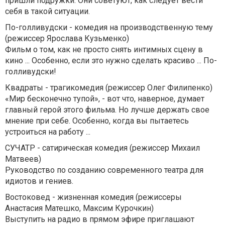
пришли подружки. Они советуют, как следует вести
себя в такой ситуации.
По-голливудски - комедия на производственную тему
(режиссер Ярослава Кузьменко)
Фильм о том, как не просто снять интимных сцену в
кино ... Особенно, если это нужно сделать красиво ... По-
голливудски!
Квадраты - трагикомедия (режиссер Олег Филипенко)
«Мир бесконечно тупой», - вот что, наверное, думает
главный герой этого фильма. Но лучше держать свое
мнение при себе. Особенно, когда вы пытаетесь
устроиться на работу ...
СУЧАТР - сатирическая комедия (режиссер Михаил
Матвеев)
Руководство по созданию современного театра для
идиотов и гениев.
Востоковед - жизненная комедия (режиссеры
Анастасия Матешко, Максим Курочкин)
Выступить на радио в прямом эфире приглашают