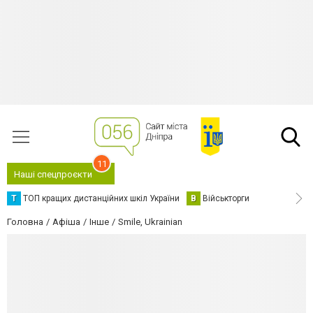
11
Наші спецпроєкти
Т
ТОП кращих дистанційних шкіл України
В
Військторги
Головна
Афіша
Інше
Smile, Ukrainian