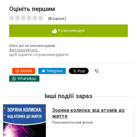
Оцініть першим
(
0
оцінок)
Я рекомендую
Ніхто ще не рекомендував
Авторизуйтесь
,
щоб оцінити і порекомендувати
Reddit
Telegram
Viber
WhatsApp
Інші подіїї зараз
Зоряна колиска: від атомів до
життя
Повнокупольний фільм