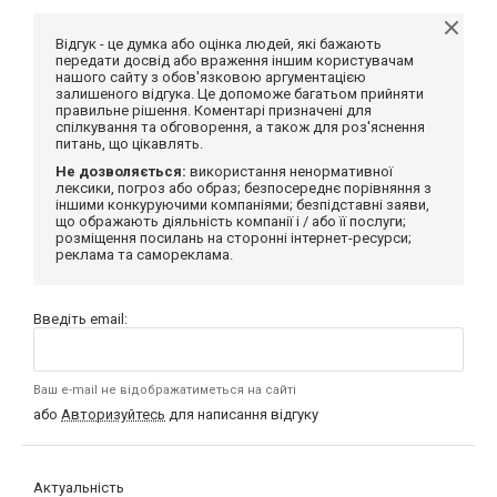
Відгук - це думка або оцінка людей, які бажають
передати досвід або враження іншим користувачам
нашого сайту з обов'язковою аргументацією
залишеного відгука. Це допоможе багатьом прийняти
правильне рішення. Коментарі призначені для
спілкування та обговорення, а також для роз'яснення
питань, що цікавлять.
Не дозволяється:
використання ненормативної
лексики, погроз або образ; безпосереднє порівняння з
іншими конкуруючими компаніями; безпідставні заяви,
що ображають діяльність компанії і / або її послуги;
розміщення посилань на сторонні інтернет-ресурси;
реклама та самореклама.
Введіть email:
Ваш e-mail не відображатиметься на сайті
або
Авторизуйтесь
для написання відгуку
Актуальність