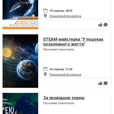
19 серпня, 18:30
Планетарій Noosphere
STEAM-майстерка "У пошуках
позаземного життя"
Програма планетарію
16 серпня, 11:30
Планетарій Noosphere
За провідною зорею
Програма планетарію