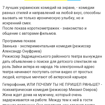
7 лучших украинских комедий на экране, - комедии
разных стилей и направлений на любой вкус, способны
вызвать не только ироническую улыбку, но и
искренний смех.
После показа короткометражек - знакомство и
общение с авторами фильмов.
Программа показа:
Заинька - экспериментальная комедия (режиссер
Александр Онуфриев)
Режиссер Задрищенського районного театра вынужден
дать объявление о поиске для детского спектакля на
роль Зайки актера из народа. На электронный адрес
театра начинают поступать сотни видео от простых
людей, которые мечтают об актерской карьере.
Гетерофония, ИЛИ ПОЧЕМУ ТЫ НЕ ПРИШЕЛ РАНЬШЕ? -
психиатрическая комедия (режиссер Михаил Озеров)
Жена ждет дома на мужчину, который очень
задерживается на работе. Между тем к ней в гости