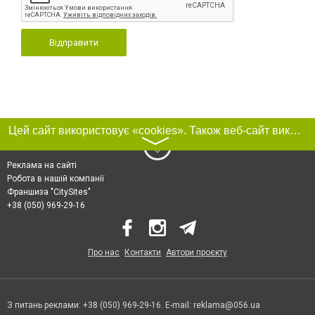
Відправити
Цей сайт використовує «cookies». Також веб-сайт використовує інтернет-сервіс для збору технічних даних стосовно відвідувачів з метою отримання маркетингової та статистичної інформації. Умови обробки даних відвідувачів сайту див.
〉
Реклама на сайті
Робота в нашій компанії
Франшиза "CitySites"
+38 (050) 969-29-16
Про нас
Контакти
Автори проєкту
З питань реклами: +38 (050) 969-29-16. E-mail:
reklama@056.ua